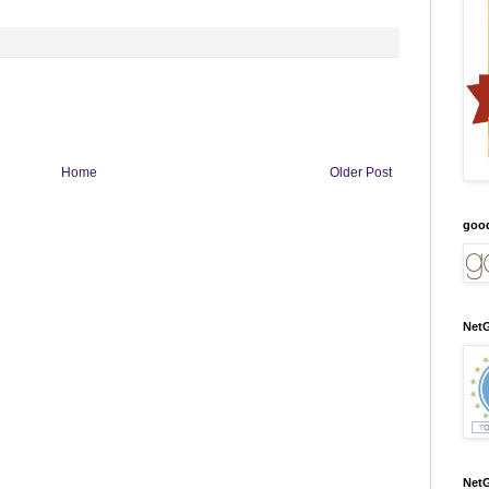
Home
Older Post
goo
NetG
NetG