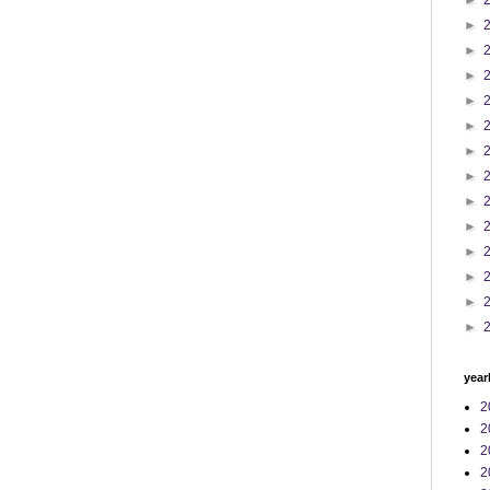
►
►
►
►
►
►
►
►
►
►
►
►
►
►
year
2
2
2
2