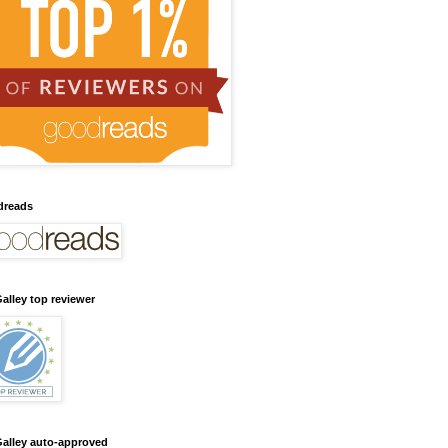
dreads
alley top reviewer
alley auto-approved